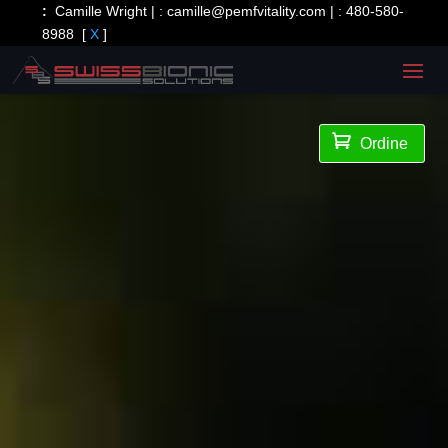
:
Camille Wright | :
camille@pemfvitality.com
| :
480-580-
8988
[
X
]

Ordine